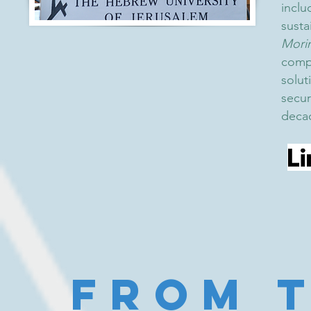
inclu
susta
Morin
comp
solut
secur
decad
from 