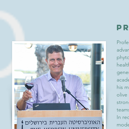
P
Profe
advan
phyto
healt
gener
acade
his m
olive
stron
teams
In re
model